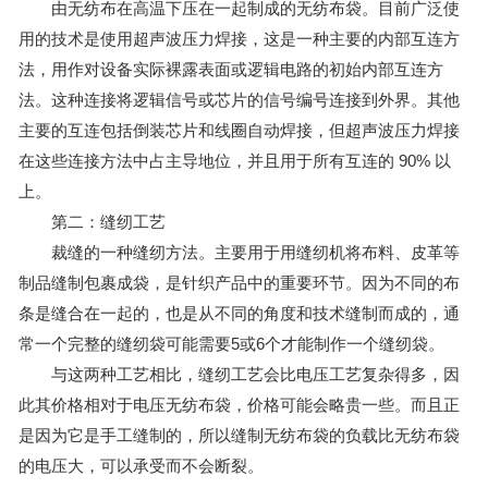
由无纺布在高温下压在一起制成的无纺布袋。目前广泛使
用的技术是使用超声波压力焊接，这是一种主要的内部互连方
法，用作对设备实际裸露表面或逻辑电路的初始内部互连方
法。这种连接将逻辑信号或芯片的信号编号连接到外界。其他
主要的互连包括倒装芯片和线圈自动焊接，但超声波压力焊接
在这些连接方法中占主导地位，并且用于所有互连的 90% 以
上。
第二：缝纫工艺
裁缝的一种缝纫方法。主要用于用缝纫机将布料、皮革等
制品缝制包裹成袋，是针织产品中的重要环节。因为不同的布
条是缝合在一起的，也是从不同的角度和技术缝制而成的，通
常一个完整的缝纫袋可能需要5或6个才能制作一个缝纫袋。
与这两种工艺相比，缝纫工艺会比电压工艺复杂得多，因
此其价格相对于电压无纺布袋，价格可能会略贵一些。而且正
是因为它是手工缝制的，所以缝制无纺布袋的负载比无纺布袋
的电压大，可以承受而不会断裂。