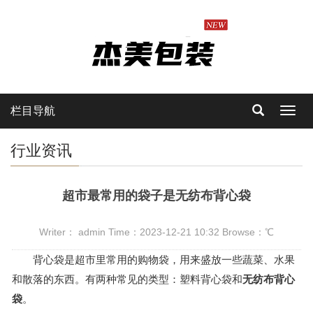
栏目导航
Toggl
navig
行业资讯
超市最常用的袋子是无纺布背心袋
Writer： admin Time：2023-12-21 10:32 Browse：
℃
背心袋是超市里常用的购物袋，用来盛放一些蔬菜、水果
和散落的东西。有两种常见的类型：塑料背心袋和
无纺布背心
袋
。