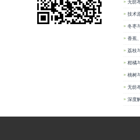
无纺
技术
冬枣
香蕉
荔枝
柑橘
桃树
无纺
深度