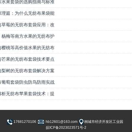
布水果套袋的选购指南与标准
原理篇：为什么无纺布果袋能
与草莓的无纺布套袋应用：改
、杨梅等南方水果的无纺布护
与樱桃等高价值水果的无纺布
与芒果的无纺布套袋技术要点
与梨树的无纺布套袋解决方案
布葡萄套袋防虫防鸟防雨实战
解析无纺布苹果套袋技术：提
17681270106
hb12601@163.com
桐城市经济开发区工业园
皖ICP备2023023571号-2