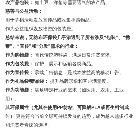
农产品包装：
如土豆、洋葱等需要透气的农产品。
慈善与公益活动：
用于募捐活动发放宣传品或收集捐赠物品。
作为公益组织发放物资的包装袋。
总结来说，无纺布环保袋几乎渗透到了所有涉及“包装”、“携
带”、“宣传”和“分发”需求的行业：
作为购物袋：
替代传统塑料袋，满足日常消费需求。
作为包装袋：
保护、展示和运输各类商品。
作为宣传袋：
承载广告信息，是成本效益高的移动广告。
作为礼品袋/赠品袋：
提升品牌形象和客户满意度。
作为功能袋：
满足特定行业的需求（如医用、农用、工业
用）。
其
环保属性（尤其在使用PP纺粘、可降解PLA或再生料制成
时）
更是符合当前全球可持续发展的趋势，成为越来越多行业
和消费者青睐的选择。