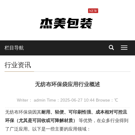
栏目导航
Toggl
navig
行业资讯
无纺布环保袋应用行业概述
Writer： admin Time：2025-06-27 10:44 Browse：
℃
无纺布环保袋
因其
耐用、轻便、可印刷性强、成本相对可控且
环保（尤其是可回收或可降解材质）
等优势，在众多行业得到
了广泛应用。以下是一些主要的应用领域：