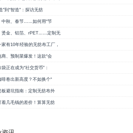
造”到“智造”：探访无纺
、中秋、春节……如何用“节
、烫金、铝箔、rPET……定制无
一家有10年经验的无纺布工厂，
电商、预制菜爆发！这款“会
布袋正在成为“社交货币”：
咖啡卷出新高度？不如换个“
老板避坑指南：定制无纺布外
盯着几毛钱的差价！算算无纺
业资讯