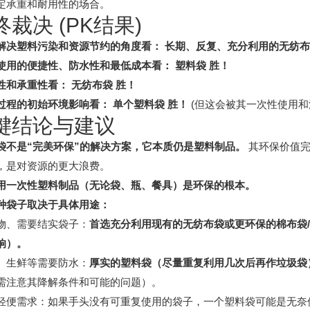
定承重和耐用性的场合。
裁决 (PK结果)
解决塑料污染和资源节约的角度看：
长期、反复、充分利用的无纺布
使用的便捷性、防水性和最低成本看：
塑料袋 胜！
性和承重性看：
无纺布袋 胜！
过程的初始环境影响看：
单个塑料袋 胜！
(但这会被其一次性使用和
键结论与建议
袋不是“完美环保”的解决方案，它本质仍是塑料制品。
其环保价值完
，是对资源的更大浪费。
用一次性塑料制品（无论袋、瓶、餐具）是环保的根本。
种袋子取决于具体用途：
物、需要结实袋子：
首选充分利用现有的无纺布袋或更环保的棉布袋
响）。
、生鲜等需要防水：
厚实的塑料袋（尽量重复利用几次后再作垃圾袋
需注意其降解条件和可能的问题）。
轻便需求：如果手头没有可重复使用的袋子，一个塑料袋可能是无奈