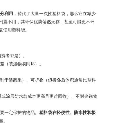
分利用
，替代了大量一次性塑料袋，那么它在减少
闲置不用，其环保优势荡然无存，甚至可能更不环
复使用塑料袋。
消费者都是）。
差（装湿物易闷坏）。
利于装蔬果）、可折叠（但折叠后体积通常比塑料
膜或涂层防水款成本更高且更难回收）、不耐尖锐物
要一定保护的物品。
塑料袋在轻便性、防水性和极
器。