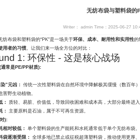
无纺布袋与塑料袋的P
Writer： admin Time：2025-06-27 10
无纺布袋和塑料袋的“PK”是一场关于
环保、成本、耐用性和实用性
的
使用者的习惯
。让我们来一场全方位的对比：
und 1: 环保性 - 这是核心战场
(通常是PE/PP材质):
污染”元凶：
传统一次性塑料袋在自然环境中降解极其缓慢（数百年）
危害野生动植物。
低：
质轻、易脏、价值低，导致回收困难和成本高，大部分最终进入
耗：
主要原料是石油，属于不可再生资源。
对):
耗相对较低：
单个塑料袋的生产能耗和水耗通常低于单个无纺布袋。
料袋逐渐受限：
全球多地已禁止或征税超薄塑料袋，推动使用更厚、