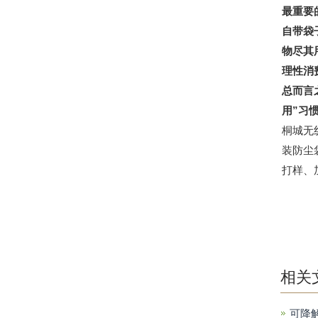
最重要
自带袋
物尽其
理性消
总而言
用”习
桐城无
装防尘
打样、
相关
可降