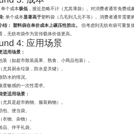
单个成本
极低
，接近忽略不计（尤其薄袋）。对消费者通常免费或
袋:
单个成本
显著高于
塑料袋（几毛到几元不等）。消费者通常需要购
小结：
塑料袋在单价成本上碾压性胜出。
但考虑到无纺布袋可重复
看，无纺布袋作为宣传载体价值更高。
und 4: 应用场景
更适用场景：
包装（如超市散装蔬果、熟食、小商品包装）。
（尤其厨余垃圾，防水是关键）。
致防水的情况。
极度敏感的一次性需求。
袋更适用场景：
（尤其是超市购物、服装购物）。
勤包、便当袋。
（衣物、杂物）。
传品、伴手礼袋。