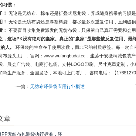
的习惯：
子！
无论是无纺布、棉布还是折叠式尼龙袋，养成随身携带的习惯是
用！
无论是无纺布袋还是厚塑料袋，都尽量多次重复使用，直到破损
费：
不要盲目收集免费派发的无纺布袋，只保留自己真正需要和会用
之，这场PK没有绝对的赢家。真正的“赢家”是那些被反复使用、最
惯的人。
环保袋的生命在于使用次数，而非它的材质标签。每一次自
纺布源头工厂，官网：www.wufangbudai.cc，坐落于安徽桐
袋、展会广告袋、电商打包袋。支持LOGO印刷、尺寸克重定制，
加急生产服务，全国发货，本地可上门看厂。咨询电话：【176812701
上一篇：
无纺布环保袋应用行业概述
文章
解PP无纺布包装袋执行标准，环