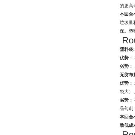
的更高
本回合
垃圾量
保。塑
Ro
塑料袋:
优势：
劣势：
无纺布
优势：
袋大）
劣势：
品勾刺
本回合
致低成
Ro