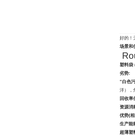
好的！
场景和
Ro
塑料袋 
劣势:
“白色
洋），
回收率
资源消
优势(相
生产能
超薄塑