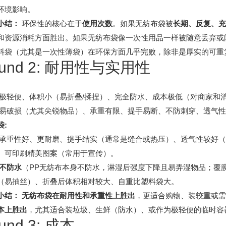
环境影响。
小结：
环保性的核心在于
使用次数
。如果无纺布袋被
长期、反复、充
和资源消耗方面胜出。如果无纺布袋像一次性用品一样被随意丢弃或
料袋（尤其是一次性薄袋）在环保方面几乎完败，除非是厚实的可重
und 2: 耐用性与实用性
极轻便、体积小（易折叠/揉捏）、完全防水、成本极低（对商家和
易破损（尤其尖锐物品）、承重有限、提手易断、不防刺穿、透气性
袋:
承重性好、更耐磨、提手结实（通常是缝合或热压）、透气性较好（
、可印刷精美图案（常用于宣传）。
不防水
（PP无纺布本身不防水，淋湿后强度下降且易弄湿物品；覆
（易抽丝）、折叠后体积相对较大、自重比塑料袋大。
小结：
无纺布袋在耐用性和承重性上胜出
，更适合购物、装较重或需
本上胜出
，尤其适合装垃圾、生鲜（防水）、或作为极轻便的临时容
und 3: 成本