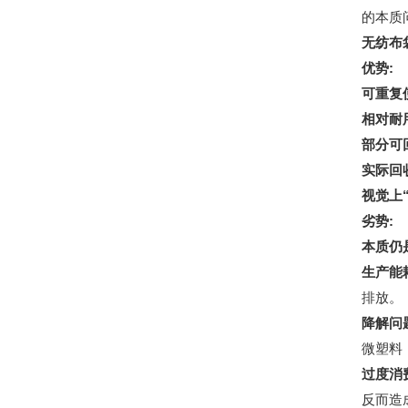
的本质
无纺布袋
优势:
可重复
相对耐
部分可
实际回
视觉上
劣势:
本质仍
生产能
排放。
降解问
微塑料
过度消
反而造