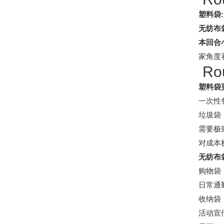
塑料袋:
无纺布
本回合
家角度
Ro
塑料袋
一次性
垃圾袋
需要极
对成本
无纺布
购物袋
日常通
收纳袋
活动宣