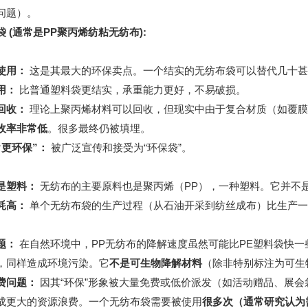
问题）。
 (通常是PP聚丙烯纺粘无纺布):
使用：
这是其最大的环保卖点。一个结实的无纺布袋可以替代几十甚
用：
比普通塑料袋更结实，承重能力更好，不易破损。
回收：
理论上聚丙烯材料可以回收，但现实中由于复合材质（如覆膜
收率非常低
。很多最终仍被填埋。
“更环保”：
被广泛宣传和接受为“环保袋”。
是塑料：
无纺布的主要原料也是聚丙烯（PP），一种塑料。它并不
耗高：
单个无纺布袋的生产过程（从石油开采到纺丝成布）比生产一
题：
在自然环境中，PP无纺布的降解速度虽然可能比PE塑料袋快
，同样造成环境污染。它
不是可生物降解材料
（除非特别标注为可生
费问题：
因其“环保”形象被大量免费或低价派发（如活动赠品、展
成更大的资源浪费。一个无纺布袋需要被使用
很多次（通常研究认为需