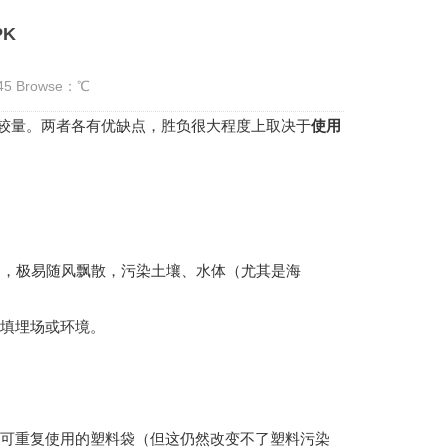
K
:45 Browse：
℃
较量。两者各有优缺点，胜负很大程度上取决于
使用
，极易随风飘散，污染土壤、水体（尤其是海
填埋场或环境。
可重复使用的塑料袋（但这仍然改变不了塑料污染