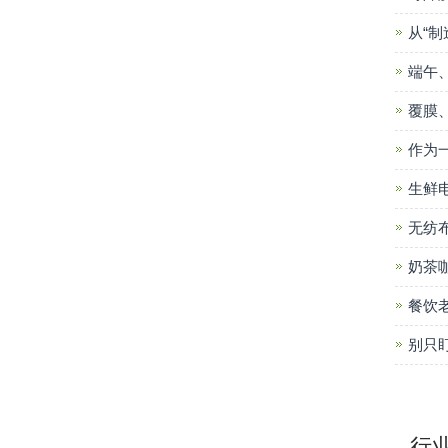
从“制
端午
覆膜
作为
生鲜
无纺
奶茶
餐饮
别只
行