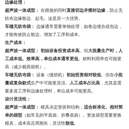
边缘处理：
超声波一体成型：
在熔接的同时
直接切边并熔封边缘
，防止无
纺布边缘散边、起毛。这是其一大优势。
车缝无纺布袋：
边缘通常需要单独处理，如卷边缝合或包边，
才能有效防止散边。增加了工序和成本。
生产成本：
超声波一体成型：
初始设备投资成本高
。但
大批量生产时，人
工成本低、效率高，单位成本通常更低
。材料利用率也可能更
高（减少裁剪损耗）。
车缝无纺布袋：
设备（缝纫机）
初始投资相对较低
。但在
小批
量或复杂款式
生产中可能更灵活。
人工成本占比高
，尤其是需
要多道工序和边缘处理时，单位成本可能更高。
设计灵活性：
超声波一体成型：
模具决定形状和结构，
适合标准化、相对简
单的袋型
（如常见的平底袋、折叠底袋）。更改袋型需要更换
模具，成本高且周期长，灵活性
较低
。