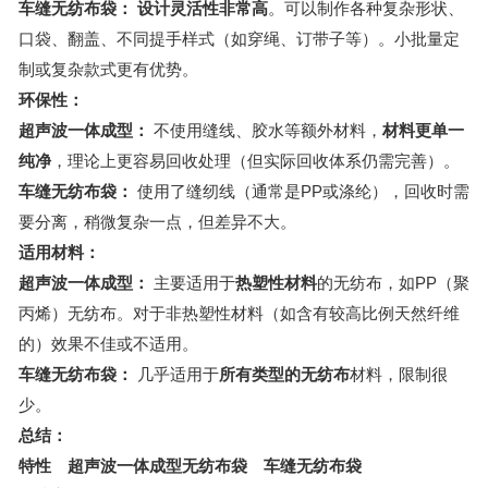
车缝无纺布袋：
设计灵活性非常高
。可以制作各种复杂形状、
口袋、翻盖、不同提手样式（如穿绳、订带子等）。小批量定
制或复杂款式更有优势。
环保性：
超声波一体成型：
不使用缝线、胶水等额外材料，
材料更单一
纯净
，理论上更容易回收处理（但实际回收体系仍需完善）。
车缝无纺布袋：
使用了缝纫线（通常是PP或涤纶），回收时需
要分离，稍微复杂一点，但差异不大。
适用材料：
超声波一体成型：
主要适用于
热塑性材料
的无纺布，如PP（聚
丙烯）无纺布。对于非热塑性材料（如含有较高比例天然纤维
的）效果不佳或不适用。
车缝无纺布袋：
几乎适用于
所有类型的无纺布
材料，限制很
少。
总结：
特性
超声波一体成型无纺布袋
车缝无纺布袋