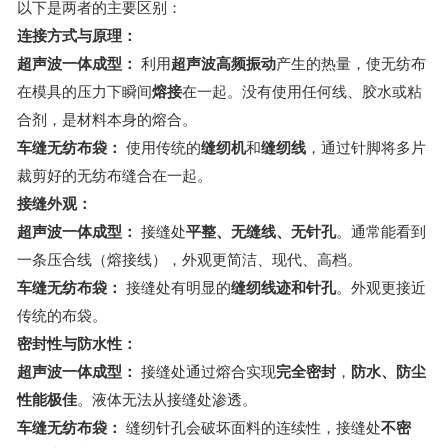
以下是两者的主要区别：
连接方式与原理：
超声波一体成型：
利用
超声波高频振动
产生的热量，使无纺布
在模具的压力下瞬间
熔接
在一起。没有使用任何线、胶水或粘
合剂，是材料本身的熔合。
车缝无纺布袋：
使用传统的
缝纫机
和
缝纫线
，通过针脚将多片
裁剪好的无纺布缝合在一起。
接缝外观：
超声波一体成型：
接缝处
平整、无缝线、无针孔
。通常能看到
一条压合线（熔接线），外观更简洁、现代、高档。
车缝无纺布袋：
接缝处有明显的
缝纫线迹和针孔
。外观更接近
传统的布袋。
密封性与防水性：
超声波一体成型：
接缝处通过熔合实现
完全密封
，
防水、防尘
性能极佳
。液体无法从接缝处渗透。
车缝无纺布袋：
缝纫针孔会破坏面料的连续性，接缝处
不密