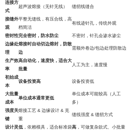
连接方
超声波熔接（无针无线）
缝纫线缝合
式
接缝外
平整无缝线，有压合线，高
有线迹针孔，传统外观
观
档简洁
密封性
完全密封，防水防尘
不密封，针孔会渗水渗尘
边缘处
熔接时自动切边熔封，防散
需额外卷边/包边处理防散边
理
边
生产效
高自动化，速度快，适合大
人工为主，速度慢
率
批量
初始成
设备投资高
设备投资低
本
大批量
单位成本可能较高（人工
单位成本通常更低
成本
多）
强度关
熔接工艺 & 边缘设计 & 克
缝线强度 & 缝纫方式
键
重
设计灵
低
，依赖模具，适合标准袋
高
，可做复杂款式、小批量