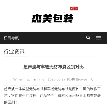
栏目导航
Toggl
navig
行业资讯
超声波与车缝无纺布袋区别对比
Writer： admin Time：2025-06-27 10:48 Browse：
℃
超声波一体成型
无纺布袋
和车缝无纺布袋是两种主流的制作工
艺，它们在生产过程、产品特性、成本和应用场景上都有显著
的区别：