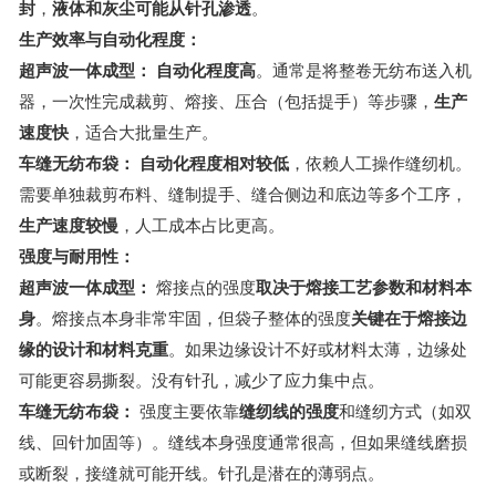
封
，
液体和灰尘可能从针孔渗透
。
生产效率与自动化程度：
超声波一体成型：
自动化程度高
。通常是将整卷无纺布送入机
器，一次性完成裁剪、熔接、压合（包括提手）等步骤，
生产
速度快
，适合大批量生产。
车缝无纺布袋：
自动化程度相对较低
，依赖人工操作缝纫机。
需要单独裁剪布料、缝制提手、缝合侧边和底边等多个工序，
生产速度较慢
，人工成本占比更高。
强度与耐用性：
超声波一体成型：
熔接点的强度
取决于熔接工艺参数和材料本
身
。熔接点本身非常牢固，但袋子整体的强度
关键在于熔接边
缘的设计和材料克重
。如果边缘设计不好或材料太薄，边缘处
可能更容易撕裂。没有针孔，减少了应力集中点。
车缝无纺布袋：
强度主要依靠
缝纫线的强度
和缝纫方式（如双
线、回针加固等）。缝线本身强度通常很高，但如果缝线磨损
或断裂，接缝就可能开线。针孔是潜在的薄弱点。