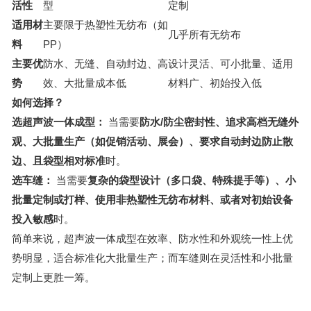
活性
型
定制
适用材
主要限于热塑性无纺布（如
几乎所有无纺布
料
PP）
主要优
防水、无缝、自动封边、高
设计灵活、可小批量、适用
势
效、大批量成本低
材料广、初始投入低
如何选择？
选超声波一体成型：
当需要
防水/防尘密封性、追求高档无缝外
观、大批量生产（如促销活动、展会）、要求自动封边防止散
边、且袋型相对标准
时。
选车缝：
当需要
复杂的袋型设计（多口袋、特殊提手等）、小
批量定制或打样、使用非热塑性无纺布材料、或者对初始设备
投入敏感
时。
简单来说，超声波一体成型在效率、防水性和外观统一性上优
势明显，适合标准化大批量生产；而车缝则在灵活性和小批量
定制上更胜一筹。